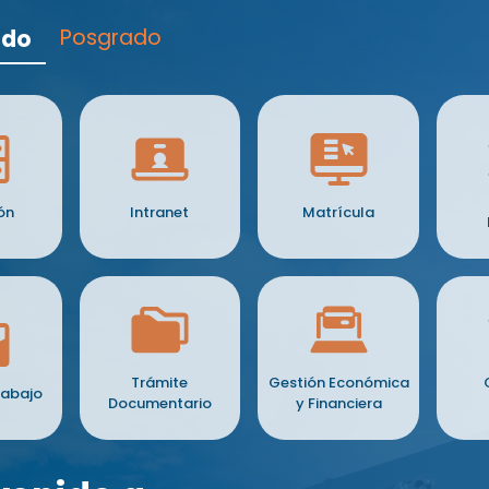
ado
Posgrado
ón
Intranet
Matrícula
Trámite
Gestión Económica
rabajo
Documentario
y Financiera