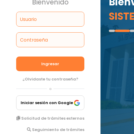
Bien
Bienvenido
SIST
Usuario
Contraseña
Ingresar
¿Olvidaste tu contraseña?
o
Iniciar sesión con Google
Solicitud de trámites externos
Seguimiento de trámites